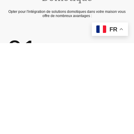
Opter pour l'intégration de solutions domotiques dans votre maison vous
offre de nombreux avantages :
FR
01
Confort amélioré
Automatisez les tâches quotidiennes et personnalisez votre espace de
vie en fonction de vos préférences.