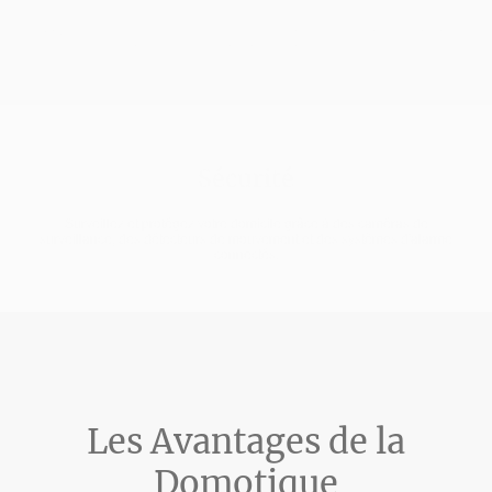
Programmez et ajustez la température de votre habitat pour un confort
optimal et une consommation réduite.
Sécurité
Surveillez et protégez votre domicile grâce à des caméras de
surveillance, des détecteurs de mouvement et des systèmes d'alarme
connectés.
Les Avantages de la
Domotique