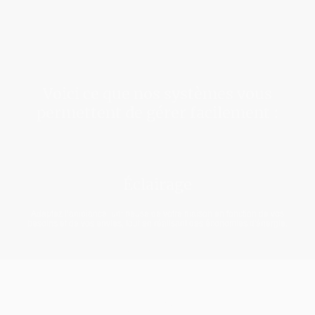
Voici ce que nos systèmes vous
permettent de gérer facilement :
Éclairage
Adaptez l’ambiance lumineuse de votre maison en fonction de vos
besoins et de vos envies, tout en réalisant des économies d'énergie.
Chauffage